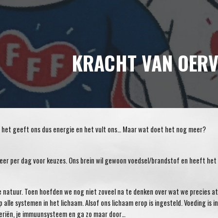
ip to main content
Skip to navigat
KRACHT VAN OER
Ja het geeft ons dus energie en het vult ons… Maar wat doet het nog meer?
 keer per dag voor keuzes. Ons brein wil gewoon voedsel/brandstof en heeft he
 de natuur. Toen hoefden we nog niet zoveel na te denken over wat we precies at
 alle systemen in het lichaam. Alsof ons lichaam erop is ingesteld. Voeding is 
cteriën, je immuunsysteem en ga zo maar door…